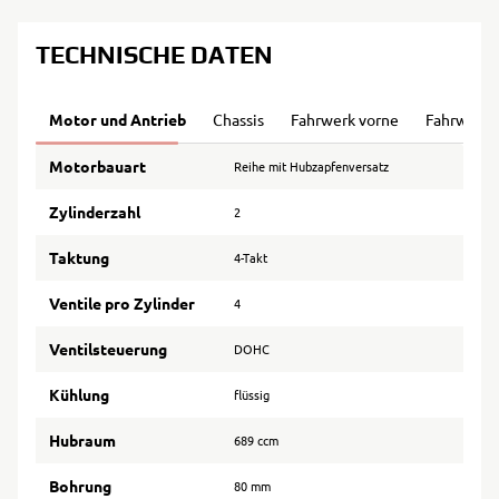
TECHNISCHE DATEN
Motor und Antrieb
Chassis
Fahrwerk vorne
Fahrwerk 
Motorbauart
Reihe mit Hubzapfenversatz
Zylinderzahl
2
Taktung
4-Takt
Ventile pro Zylinder
4
Ventilsteuerung
DOHC
Kühlung
flüssig
Hubraum
689 ccm
Bohrung
80 mm