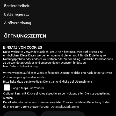
Barrierefreiheit
Batteriegesetz
Altölverordnung
ÖFFNUNGSZEITEN
EINSATZ VON COOKIES
Montag:
geschlossen
Diese Webseite verwendet Cookies, um Dir ein bestmögliches Surf-Erlebnis zu
ermöglichen. Diese Daten werden erhoben und dienen nicht für die Erstellung von
Dienstag:
08:30 - 18:00
Nutzungsprofilen oder anderer weiterführender Verwendung. Sämtliche Informationen
Mittwoch:
08:30 - 18:00
zu verwendeten Cookies und eingebundenen Diensten findest du
hier:
Datenschutzerklärung
Donnerstag:
08:30 - 18:00
Wir verwenden auf dieser Website folgende Dienste, welche erst nach deiner aktiven
Freitag:
08:30 - 18:00
Zustimmung eingebunden werden.
Samstag:
10:00 - 13:00
Bitte hake dazu den jeweiligen Dienst an und klicke auf Übernehmen:
Sonntag:
geschlossen
Google Maps und Youtube
Werkstatt
Optional kann mit Klick auf Alles akzeptieren der Nutzung aller Dienste zugestimmt
werden
Montag - Donnerstag 8.30 - 18.00 Uhr
Detailierte Informationen zu den verwendeten Cookies und deren Bedeutung findest
Freitag 8.30 - 17.00 Uhr
du in unserer Datenschutzerklärung:
Datenschutzerklärung