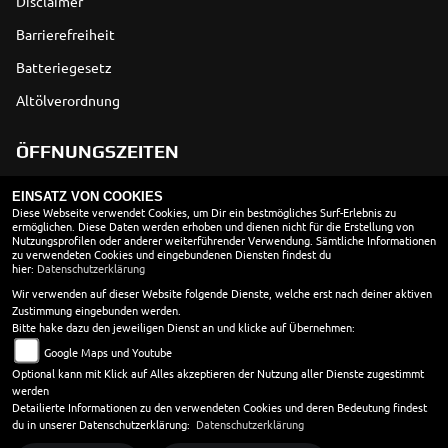
Disclaimer
Barrierefreiheit
Batteriegesetz
Altölverordnung
ÖFFNUNGSZEITEN
EINSATZ VON COOKIES
Montag:
geschlossen
Diese Webseite verwendet Cookies, um Dir ein bestmögliches Surf-Erlebnis zu
ermöglichen. Diese Daten werden erhoben und dienen nicht für die Erstellung von
Dienstag:
08:30 - 18:00
Nutzungsprofilen oder anderer weiterführender Verwendung. Sämtliche Informationen
Mittwoch:
08:30 - 18:00
zu verwendeten Cookies und eingebundenen Diensten findest du
hier:
Datenschutzerklärung
Donnerstag:
08:30 - 18:00
Wir verwenden auf dieser Website folgende Dienste, welche erst nach deiner aktiven
Freitag:
08:30 - 18:00
Zustimmung eingebunden werden.
Samstag:
10:00 - 13:00
Bitte hake dazu den jeweiligen Dienst an und klicke auf Übernehmen:
Sonntag:
geschlossen
Google Maps und Youtube
Werkstatt
Optional kann mit Klick auf Alles akzeptieren der Nutzung aller Dienste zugestimmt
werden
Montag - Donnerstag 8.30 - 18.00 Uhr
Detailierte Informationen zu den verwendeten Cookies und deren Bedeutung findest
Freitag 8.30 - 17.00 Uhr
du in unserer Datenschutzerklärung:
Datenschutzerklärung