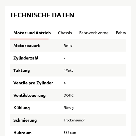
TECHNISCHE DATEN
Motor und Antrieb
Chassis
Fahrwerk vorne
Fahrwerk 
Motorbauart
Reihe
Zylinderzahl
2
Taktung
4-Takt
Ventile pro Zylinder
4
Ventilsteuerung
DOHC
Kühlung
flüssig
Schmierung
Trockensumpf
Hubraum
562 ccm