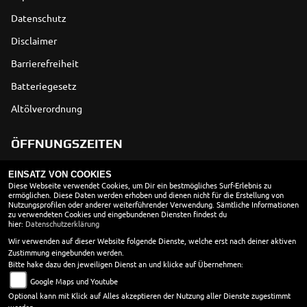
Datenschutz
Disclaimer
Barrierefreiheit
Batteriegesetz
Altölverordnung
ÖFFNUNGSZEITEN
EINSATZ VON COOKIES
Montag:
geschlossen
Diese Webseite verwendet Cookies, um Dir ein bestmögliches Surf-Erlebnis zu
ermöglichen. Diese Daten werden erhoben und dienen nicht für die Erstellung von
Dienstag:
08:30 - 18:00
Nutzungsprofilen oder anderer weiterführender Verwendung. Sämtliche Informationen
Mittwoch:
08:30 - 18:00
zu verwendeten Cookies und eingebundenen Diensten findest du
hier:
Datenschutzerklärung
Donnerstag:
08:30 - 18:00
Wir verwenden auf dieser Website folgende Dienste, welche erst nach deiner aktiven
Freitag:
08:30 - 18:00
Zustimmung eingebunden werden.
Samstag:
10:00 - 13:00
Bitte hake dazu den jeweiligen Dienst an und klicke auf Übernehmen:
Sonntag:
geschlossen
Google Maps und Youtube
Werkstatt
Optional kann mit Klick auf Alles akzeptieren der Nutzung aller Dienste zugestimmt