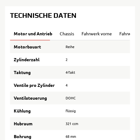
TECHNISCHE DATEN
Motor und Antrieb
Chassis
Fahrwerk vorne
Fahrwerk 
Motorbauart
Reihe
Zylinderzahl
2
Taktung
4-Takt
Ventile pro Zylinder
4
Ventilsteuerung
DOHC
Kühlung
flüssig
Hubraum
321 ccm
Bohrung
68 mm