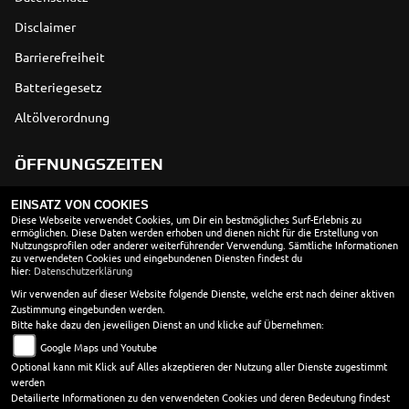
Disclaimer
Barrierefreiheit
Batteriegesetz
Altölverordnung
ÖFFNUNGSZEITEN
EINSATZ VON COOKIES
Montag:
geschlossen
Diese Webseite verwendet Cookies, um Dir ein bestmögliches Surf-Erlebnis zu
ermöglichen. Diese Daten werden erhoben und dienen nicht für die Erstellung von
Dienstag:
08:30 - 18:00
Nutzungsprofilen oder anderer weiterführender Verwendung. Sämtliche Informationen
Mittwoch:
08:30 - 18:00
zu verwendeten Cookies und eingebundenen Diensten findest du
hier:
Datenschutzerklärung
Donnerstag:
08:30 - 18:00
Wir verwenden auf dieser Website folgende Dienste, welche erst nach deiner aktiven
Freitag:
08:30 - 18:00
Zustimmung eingebunden werden.
Samstag:
10:00 - 13:00
Bitte hake dazu den jeweiligen Dienst an und klicke auf Übernehmen:
Sonntag:
geschlossen
Google Maps und Youtube
Werkstatt
Optional kann mit Klick auf Alles akzeptieren der Nutzung aller Dienste zugestimmt
werden
Montag - Donnerstag 8.30 - 18.00 Uhr
Detailierte Informationen zu den verwendeten Cookies und deren Bedeutung findest
Freitag 8.30 - 17.00 Uhr