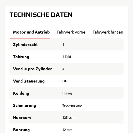
TECHNISCHE DATEN
Motor und Antrieb
Fahrwerk vorne
Fahrwerk hinten
B
Zylinderzahl
1
Taktung
4-Takt
Ventile pro Zylinder
4
Ventilsteuerung
OHC
Kühlung
flüssig
Schmierung
Trockensumpf
Hubraum
125 ccm
Bohrung
52 mm