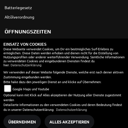
Batteriegesetz
Altölverordnung
ÖFFNUNGSZEITEN
EINSATZ VON COOKIES
Montag:
geschlossen
Diese Webseite verwendet Cookies, um Dir ein bestmögliches Surf-Erlebnis zu
ermöglichen. Diese Daten werden erhoben und dienen nicht für die Erstellung von
Dienstag:
08:30 - 18:00
Nutzungsprofilen oder anderer weiterführender Verwendung. Sämtliche Informationen
Mittwoch:
08:30 - 18:00
zu verwendeten Cookies und eingebundenen Diensten findest du
hier:
Datenschutzerklärung
Donnerstag:
08:30 - 18:00
Wir verwenden auf dieser Website folgende Dienste, welche erst nach deiner aktiven
Freitag:
08:30 - 18:00
Zustimmung eingebunden werden.
Samstag:
10:00 - 13:00
Bitte hake dazu den jeweiligen Dienst an und klicke auf Übernehmen:
Sonntag:
geschlossen
Google Maps und Youtube
Werkstatt
Optional kann mit Klick auf Alles akzeptieren der Nutzung aller Dienste zugestimmt
werden
Montag - Donnerstag 8.30 - 18.00 Uhr
Detailierte Informationen zu den verwendeten Cookies und deren Bedeutung findest
Freitag 8.30 - 17.00 Uhr
du in unserer Datenschutzerklärung:
Datenschutzerklärung
ÜBERNEHMEN
ALLES AKZEPTIEREN