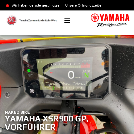
Wir haben gerade geschlossen
Unsere Öffnungszeiten
NAKED BIKE
YAMAHA XSR900 GP,
VORFÜHRER